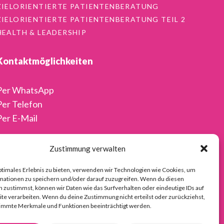
ZIELORIENTIERTE PATIENTENBERATUNG
ZIELORIENTIERTE PATIENTENBERATUNG TEIL 2
HEALTH & LEADERSHIP
Kontaktmöglichkeiten
Per WhatsApp
Per Telefon
Per E-Mail
Zustimmung verwalten
ptimales Erlebnis zu bieten, verwenden wir Technologien wie Cookies, um
mationen zu speichern und/oder darauf zuzugreifen. Wenn du diesen
 zustimmst, können wir Daten wie das Surfverhalten oder eindeutige IDs auf
te verarbeiten. Wenn du deine Zustimmung nicht erteilst oder zurückziehst,
immte Merkmale und Funktionen beeinträchtigt werden.
LINIE