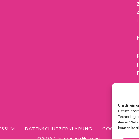
Um dir ein o
Geräteinfor
Technologien
dieser Websi
können best
ESSUM
DATENSCHUTZERKLÄRUNG
COOKIE RICHT
© 2026 Zahnärztinnen Netzwerk.