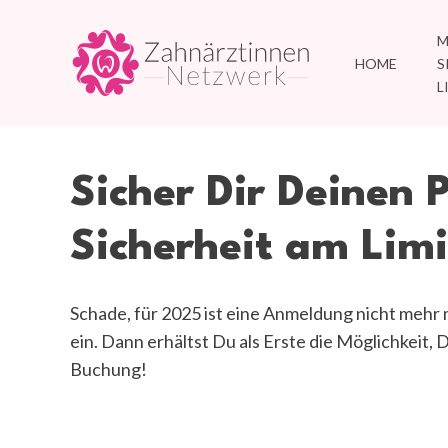
Skip
to
M
HOME
S
main
L
content
Sicher
Dir
Deinen
P
Sicherheit
am
Limi
Schade, für 2025 ist eine Anmeldung nicht mehr
ein. Dann erhältst Du als Erste die Möglichkeit,
Buchung!