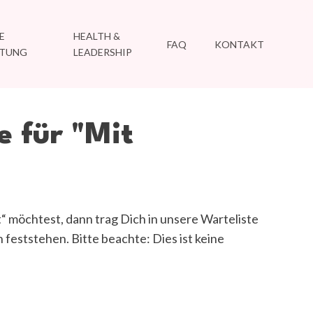
E
HEALTH &
FAQ
KONTAKT
ATUNG
LEADERSHIP
e
für
"Mit
t“
möchtest, dann trag Dich in unsere Warteliste
feststehen. Bitte beachte: Dies ist keine